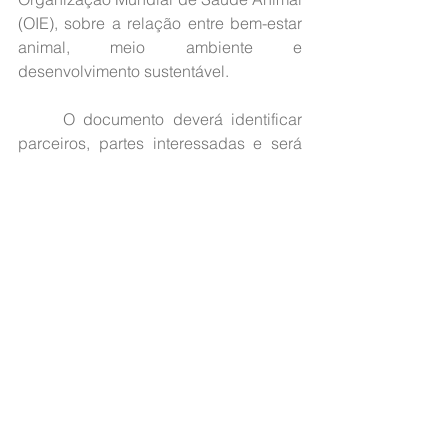
(OIE), sobre a relação entre bem-estar 
animal, meio ambiente e 
desenvolvimento sustentável.
	O documento deverá identificar 
parceiros, partes interessadas e será 
apresentado para tomada de decisão 
dos Estados membros com relação a 
ações que visem a proteção dos 
animais, seus habitats e o cumprimento 
dos requisitos de bem-estar animal. De 
acordo com o chefe de biodiversidade 
e terra do Pnuma, Doreen Robinson, a 
exploração insustentável e o consumo 
excessivo de animais estão ligados às 
três crises interrelacionadas de perda 
de biodiversidade, mudança climática, 
poluição, e também estão ligados ao 