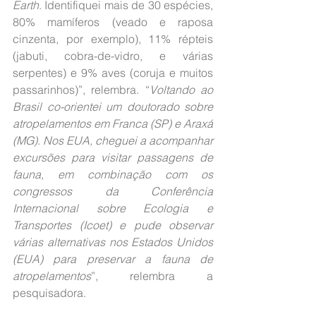
Earth
. Identifiquei mais de 30 espécies, 
80% mamíferos (veado e raposa 
cinzenta, por exemplo), 11% répteis 
(jabuti, cobra-de-vidro, e várias 
serpentes) e 9% aves (coruja e muitos 
passarinhos)”, relembra. “
Voltando ao 
Brasil co-orientei um doutorado sobre 
atropelamentos em Franca (SP) e Araxá 
(MG). Nos EUA, cheguei a acompanhar 
excursões para visitar passagens de 
fauna, em combinação com os 
congressos da Conferência 
Internacional sobre Ecologia e 
Transportes (Icoet) e pude observar 
várias alternativas nos Estados Unidos 
(EUA) para preservar a fauna de 
atropelamentos
”, relembra a 
pesquisadora. 