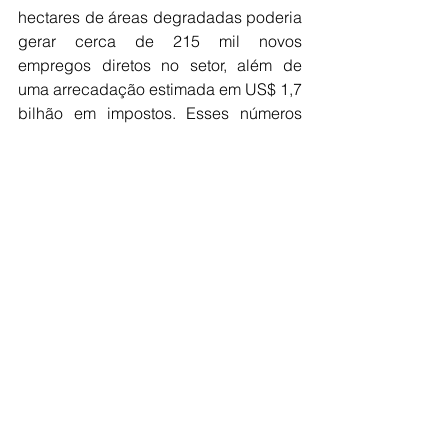
hectares de áreas degradadas poderia 
gerar cerca de 215 mil novos 
empregos diretos no setor, além de 
uma arrecadação estimada em US$ 1,7 
bilhão em impostos. Esses números 
indicam que a restauração ecológica 
não é apenas uma estratégia 
ambiental, mas também uma atividade 
capaz de gerar valor econômico e 
integrar cadeias produtivas. Diante da 
urgência da crise climática e dos 
compromissos assumidos na COP30, o 
estudo liderado pela Dra. Bustamante 
permanece atual e pode servir como 
uma importante referência para orientar 
iniciativas de restauração em larga 
escala no Brasil. A principal 
mensagem é nítida: o enfrentamento 